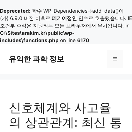
Deprecated
: 함수 WP_Dependencies->add_data()이
(가) 6.9.0 버전 이후로
폐기예정인
인수로 호출됐습니다. IE
조건부 주석은 지원되는 모든 브라우저에서 무시됩니다. in
C:\Sites\arakim.kr\public\wp-
includes\functions.php
on line
6170
컨
텐
유익한 과학 정보
메
츠
로
뉴
건
너
뛰
기
신호체계와 사고율
의 상관관계: 최신 통