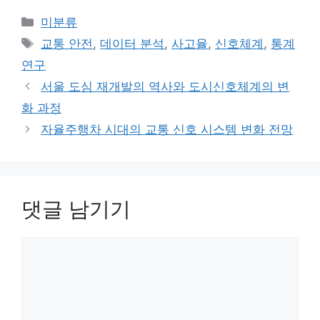
카
미분류
테
태
교통 안전
,
데이터 분석
,
사고율
,
신호체계
,
통계
고
그
연구
리
서울 도심 재개발의 역사와 도시신호체계의 변
화 과정
자율주행차 시대의 교통 신호 시스템 변화 전망
댓글 남기기
댓
글