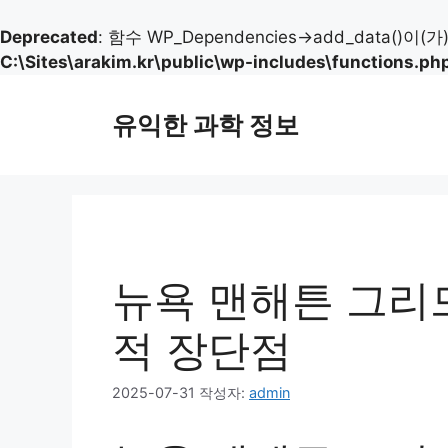
Deprecated
: 함수 WP_Dependencies->add_data()이(
C:\Sites\arakim.kr\public\wp-includes\functions.ph
컨
텐
유익한 과학 정보
츠
로
건
너
뛰
기
뉴욕 맨해튼 그리
적 장단점
2025-07-31
작성자:
admin