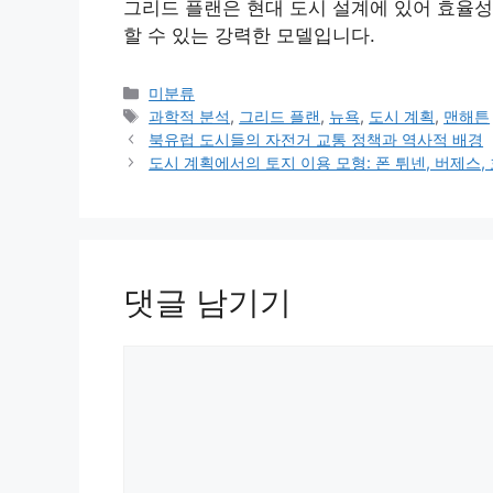
그리드 플랜은 현대 도시 설계에 있어 효율성
할 수 있는 강력한 모델입니다.
카
미분류
테
태
과학적 분석
,
그리드 플랜
,
뉴욕
,
도시 계획
,
맨해튼
고
그
북유럽 도시들의 자전거 교통 정책과 역사적 배경
리
도시 계획에서의 토지 이용 모형: 폰 튀넨, 버제스,
댓글 남기기
댓
글