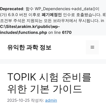
Deprecated
: 함수 WP_Dependencies->add_data()이
(가) 6.9.0 버전 이후로
폐기예정인
인수로 호출됐습니다. IE
조건부 주석은 지원되는 모든 브라우저에서 무시됩니다. in
C:\Sites\arakim.kr\public\wp-
includes\functions.php
on line
6170
컨
텐
유익한 과학 정보
메
츠
로
뉴
건
너
TOPIK 시험 준비를
뛰
기
위한 기본 가이드
2025-10-25
작성자:
admin