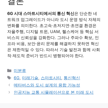
결론
6G 시대 스마트시티에서의 통신 혁신
은 단순한 네
트워크 업그레이드가 아니라 도시 운영 방식 자체의
변화를 의미한다. 초고속·초저지연·초연결 환경은
자율주행, 디지털 트윈, UAM, 헬스케어 등 핵심 서
비스의 신뢰성을 강화한다. 그러나 주파수 확보, 인
프라 비용, 보안·윤리 문제를 해결하지 못하면 혁신
은 제한적일 수 있다. 따라서 기술 발전과 함께 사회
적·제도적 준비가 반드시 병행되어야 한다.
카
미분류
테
태
6G
,
미래기술
,
스마트시티
,
통신혁신
고
그
메타버스와 도시 설계의 융합 가능성
리
인공지능 교통 시뮬레이션으로 본 미래 도시