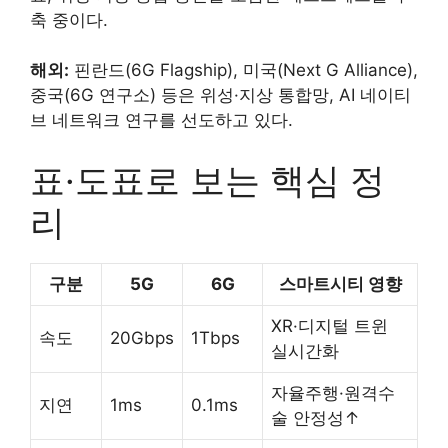
축 중이다.
해외:
핀란드(6G Flagship), 미국(Next G Alliance),
중국(6G 연구소) 등은 위성·지상 통합망, AI 네이티
브 네트워크 연구를 선도하고 있다.
표·도표로 보는 핵심 정
리
구분
5G
6G
스마트시티 영향
XR·디지털 트윈
속도
20Gbps
1Tbps
실시간화
자율주행·원격수
지연
1ms
0.1ms
술 안정성↑