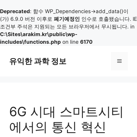
Deprecated
: 함수 WP_Dependencies->add_data()이
(가) 6.9.0 버전 이후로
폐기예정인
인수로 호출됐습니다. IE
조건부 주석은 지원되는 모든 브라우저에서 무시됩니다. in
C:\Sites\arakim.kr\public\wp-
includes\functions.php
on line
6170
컨
텐
유익한 과학 정보
메
츠
로
뉴
건
너
뛰
기
6G 시대 스마트시티
에서의 통신 혁신