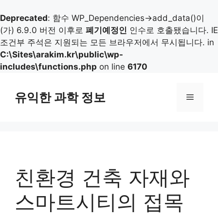
Deprecated
: 함수 WP_Dependencies->add_data()이
(가) 6.9.0 버전 이후로
폐기예정인
인수로 호출됐습니다. IE
조건부 주석은 지원되는 모든 브라우저에서 무시됩니다. in
C:\Sites\arakim.kr\public\wp-
includes\functions.php
on line
6170
컨
텐
유익한 과학 정보
메
츠
로
뉴
건
너
뛰
기
친환경 건축 자재와
스마트시티의 접목