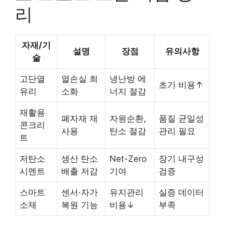
리
자재/기
설명
장점
유의사항
술
고단열
열손실 최
냉난방 에
초기 비용↑
유리
소화
너지 절감
재활용
폐자재 재
자원순환,
품질 균일성
콘크리
사용
탄소 절감
관리 필요
트
저탄소
생산 탄소
Net-Zero
장기 내구성
시멘트
배출 저감
기여
검증
스마트
센서·자가
유지관리
실증 데이터
소재
복원 기능
비용↓
부족