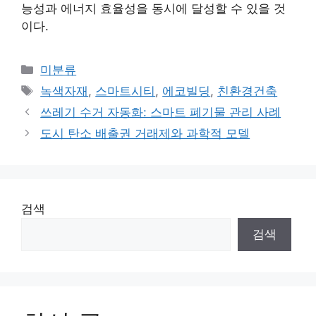
능성과 에너지 효율성을 동시에 달성할 수 있을 것
이다.
카
미분류
테
태
녹색자재
,
스마트시티
,
에코빌딩
,
친환경건축
고
그
쓰레기 수거 자동화: 스마트 폐기물 관리 사례
리
도시 탄소 배출권 거래제와 과학적 모델
검색
검색