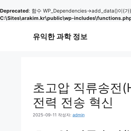
Deprecated
: 함수 WP_Dependencies->add_data()이(
C:\Sites\arakim.kr\public\wp-includes\functions.ph
컨
텐
유익한 과학 정보
츠
로
건
너
뛰
기
초고압 직류송전(H
전력 전송 혁신
2025-09-11
작성자:
admin