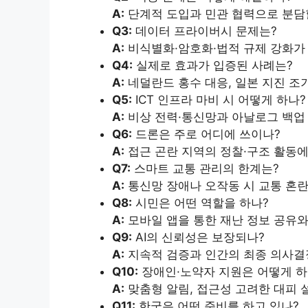
A:
단계적 도입과 민관 협력으로 분담할
Q3:
데이터 프라이버시 문제는?
A:
비식별화·암호화·법적 규제 강화가
Q4:
실제로 효과가 입증된 사례는?
A:
네덜란드 홍수 대응, 일본 지진 조
Q5:
ICT 인프라 마비 시 어떻게 하나?
A:
비상 전력·통신망과 아날로그 백업
Q6:
드론은 주로 어디에 쓰이나?
A:
접근 곤란 지역의 정찰·구조 활동에
Q7:
스마트 교통 관리의 한계는?
A:
통신망 장애나 오작동 시 교통 혼란
Q8:
시민은 어떤 역할을 하나?
A:
모바일 앱을 통한 재난 정보 공유와
Q9:
AI의 신뢰성은 보장되나?
A:
지속적 검증과 인간의 최종 의사결
Q10:
장애인·노약자 지원은 어떻게 하
A:
맞춤형 알림, 접근성 고려한 대피 
Q11:
한국은 어떤 준비를 하고 있나?