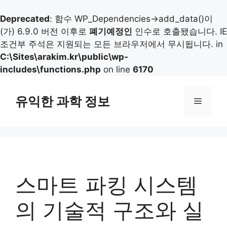
Deprecated
: 함수 WP_Dependencies->add_data()이
(가) 6.9.0 버전 이후로
폐기예정인
인수로 호출됐습니다. IE
조건부 주석은 지원되는 모든 브라우저에서 무시됩니다. in
C:\Sites\arakim.kr\public\wp-
includes\functions.php
on line
6170
컨
텐
유익한 과학 정보
메
츠
로
뉴
건
너
뛰
기
스마트 파킹 시스템
의 기술적 구조와 실