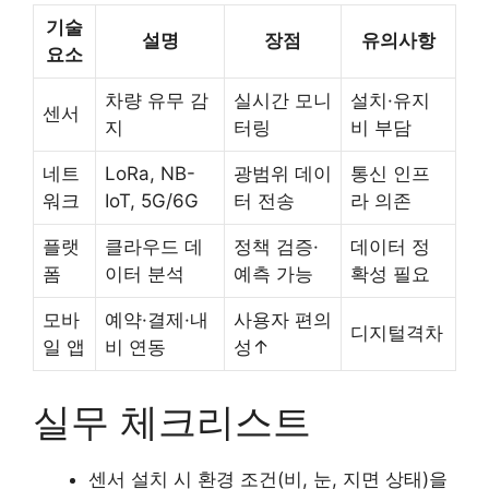
기술
설명
장점
유의사항
요소
차량 유무 감
실시간 모니
설치·유지
센서
지
터링
비 부담
네트
LoRa, NB-
광범위 데이
통신 인프
워크
IoT, 5G/6G
터 전송
라 의존
플랫
클라우드 데
정책 검증·
데이터 정
폼
이터 분석
예측 가능
확성 필요
모바
예약·결제·내
사용자 편의
디지털격차
일 앱
비 연동
성↑
실무 체크리스트
센서 설치 시 환경 조건(비, 눈, 지면 상태)을