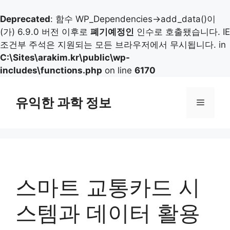
Deprecated
: 함수 WP_Dependencies->add_data()이
(가) 6.9.0 버전 이후로
폐기예정인
인수로 호출됐습니다. IE
조건부 주석은 지원되는 모든 브라우저에서 무시됩니다. in
C:\Sites\arakim.kr\public\wp-
includes\functions.php
on line
6170
컨
텐
유익한 과학 정보
메
츠
로
뉴
건
너
뛰
기
스마트 교통카드 시
스템과 데이터 활용