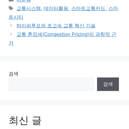
테
태
교통시스템
,
데이터활용
,
스마트교통카드
,
스마
고
그
트시티
리
하이퍼루프와 초고속 교통 혁신 기술
교통 혼잡세(Congestion Pricing)의 과학적 근
거
검색
검색
최신 글