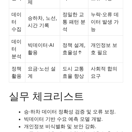
제
데이
정밀한 교
누락·오류 데
승하차, 노선,
터
통 패턴 분
이터 발생 가
시간 기록
수집
석
능
데이
빅데이터·AI
정책 설계,
개인정보 보
터
활용
효율성↑
호 필요
분석
정책
요금·노선 설
도시 교통
사회적 합의
활용
계
효율 향상
요구
실무 체크리스트
승·하차 데이터 정확성 검증 및 오류 보정.
빅데이터 기반 수요 예측 모델 개발.
개인정보 비식별화 및 보안 강화.