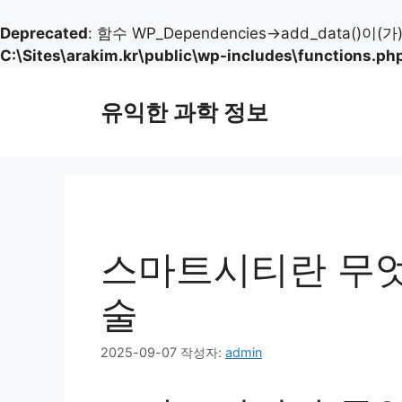
Deprecated
: 함수 WP_Dependencies->add_data()이(
C:\Sites\arakim.kr\public\wp-includes\functions.ph
컨
텐
유익한 과학 정보
츠
로
건
너
뛰
기
스마트시티란 무엇
술
2025-09-07
작성자:
admin