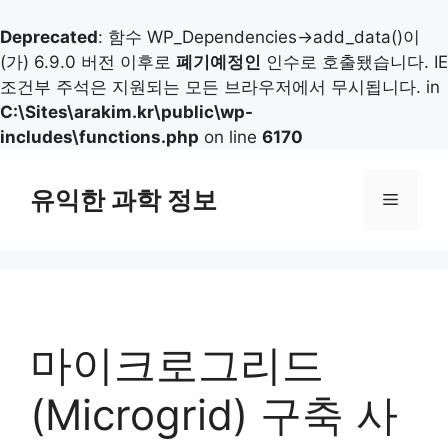
Deprecated
: 함수 WP_Dependencies->add_data()이
(가) 6.9.0 버전 이후로
폐기예정인
인수로 호출됐습니다. IE
조건부 주석은 지원되는 모든 브라우저에서 무시됩니다. in
C:\Sites\arakim.kr\public\wp-
includes\functions.php
on line
6170
컨
텐
유익한 과학 정보
메
츠
로
뉴
건
너
뛰
기
마이크로그리드
(Microgrid) 구축 사