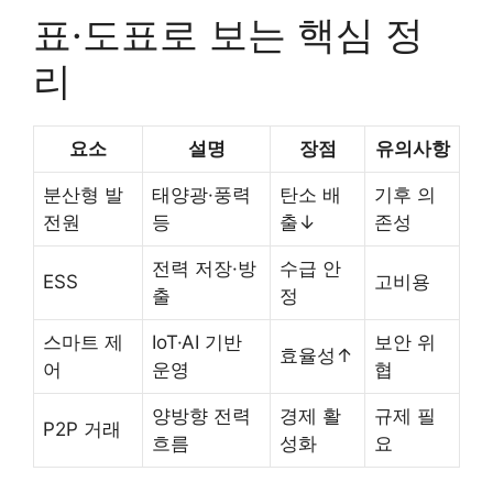
표·도표로 보는 핵심 정
리
요소
설명
장점
유의사항
분산형 발
태양광·풍력
탄소 배
기후 의
전원
등
출↓
존성
전력 저장·방
수급 안
ESS
고비용
출
정
스마트 제
IoT·AI 기반
보안 위
효율성↑
어
운영
협
양방향 전력
경제 활
규제 필
P2P 거래
흐름
성화
요