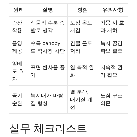
원리
설명
장점
유의사항
증산
식물의 수분 증
도심 온도
가뭄 시 효
작용
발로 냉각
저감
과 저하
음영
수목 canopy
건물 온도
녹지 공간
제공
로 직사광 차단
저하
확보 필요
알베
표면 반사율 증
열 축적 완
지속적 관
도 효
가
화
리 필요
과
열 분산,
공기
녹지대가 바람
도심 구조
대기질 개
순환
길 형성
의존
선
실무 체크리스트