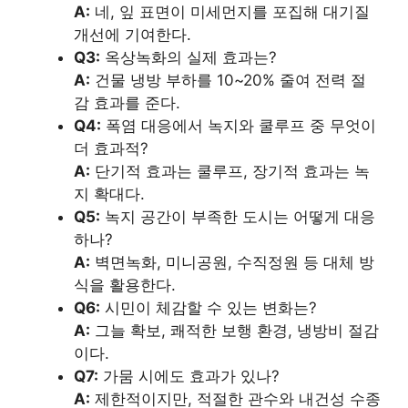
A:
네, 잎 표면이 미세먼지를 포집해 대기질
개선에 기여한다.
Q3:
옥상녹화의 실제 효과는?
A:
건물 냉방 부하를 10~20% 줄여 전력 절
감 효과를 준다.
Q4:
폭염 대응에서 녹지와 쿨루프 중 무엇이
더 효과적?
A:
단기적 효과는 쿨루프, 장기적 효과는 녹
지 확대다.
Q5:
녹지 공간이 부족한 도시는 어떻게 대응
하나?
A:
벽면녹화, 미니공원, 수직정원 등 대체 방
식을 활용한다.
Q6:
시민이 체감할 수 있는 변화는?
A:
그늘 확보, 쾌적한 보행 환경, 냉방비 절감
이다.
Q7:
가뭄 시에도 효과가 있나?
A:
제한적이지만, 적절한 관수와 내건성 수종