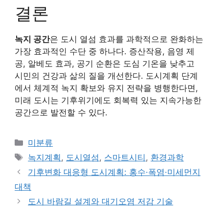
결론
녹지 공간
은 도시 열섬 효과를 과학적으로 완화하는
가장 효과적인 수단 중 하나다. 증산작용, 음영 제
공, 알베도 효과, 공기 순환은 도심 기온을 낮추고
시민의 건강과 삶의 질을 개선한다. 도시계획 단계
에서 체계적 녹지 확보와 유지 전략을 병행한다면,
미래 도시는 기후위기에도 회복력 있는 지속가능한
공간으로 발전할 수 있다.
카
미분류
테
태
녹지계획
,
도시열섬
,
스마트시티
,
환경과학
고
그
기후변화 대응형 도시계획: 홍수·폭염·미세먼지
리
대책
도시 바람길 설계와 대기오염 저감 기술