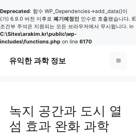
Deprecated
: 함수 WP_Dependencies->add_data()이
(가) 6.9.0 버전 이후로
폐기예정인
인수로 호출됐습니다. IE
조건부 주석은 지원되는 모든 브라우저에서 무시됩니다. in
C:\Sites\arakim.kr\public\wp-
includes\functions.php
on line
6170
컨
텐
유익한 과학 정보
메
츠
로
뉴
건
너
뛰
기
녹지 공간과 도시 열
섬 효과 완화 과학