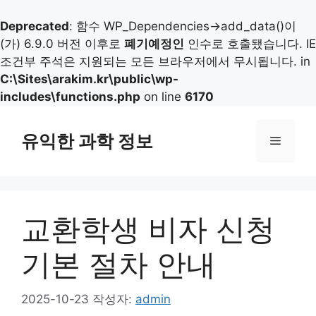
Deprecated
: 함수 WP_Dependencies->add_data()이
(가) 6.9.0 버전 이후로
폐기예정인
인수로 호출됐습니다. IE
조건부 주석은 지원되는 모든 브라우저에서 무시됩니다. in
C:\Sites\arakim.kr\public\wp-
includes\functions.php
on line
6170
컨
텐
유익한 과학 정보
메
츠
로
뉴
건
너
교환학생 비자 신청
뛰
기
기본 절차 안내
2025-10-23
작성자:
admin