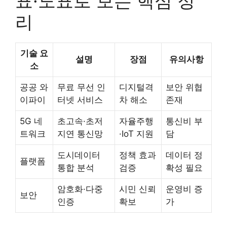
표·도표로 보는 핵심 정
리
기술 요
설명
장점
유의사항
소
공공 와
무료 무선 인
디지털격
보안 위협
이파이
터넷 서비스
차 해소
존재
5G 네
초고속·초저
자율주행
통신비 부
트워크
지연 통신망
·IoT 지원
담
도시데이터
정책 효과
데이터 정
플랫폼
통합 분석
검증
확성 필요
암호화·다중
시민 신뢰
운영비 증
보안
인증
확보
가