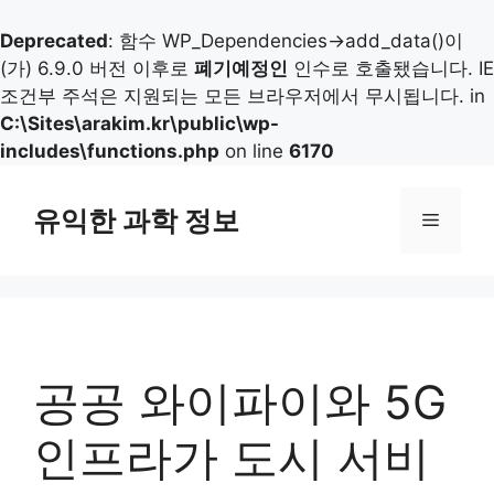
Deprecated
: 함수 WP_Dependencies->add_data()이
(가) 6.9.0 버전 이후로
폐기예정인
인수로 호출됐습니다. IE
조건부 주석은 지원되는 모든 브라우저에서 무시됩니다. in
C:\Sites\arakim.kr\public\wp-
includes\functions.php
on line
6170
컨
텐
유익한 과학 정보
메
츠
로
뉴
건
너
뛰
기
공공 와이파이와 5G
인프라가 도시 서비